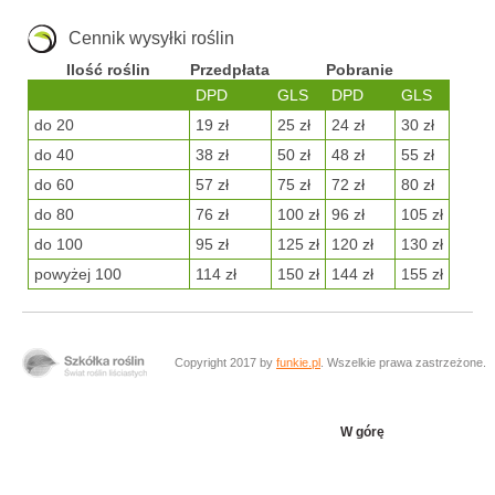
Cennik wysyłki roślin
Ilość roślin
Przedpłata
Pobranie
DPD
GLS
DPD
GLS
do 20
19 zł
25 zł
24 zł
30 zł
do 40
38 zł
50 zł
48 zł
55 zł
do 60
57 zł
75 zł
72 zł
80 zł
do 80
76 zł
100 zł
96 zł
105 zł
do 100
95 zł
125 zł
120 zł
130 zł
powyżej 100
114 zł
150 zł
144 zł
155 zł
Copyright 2017 by
funkie.pl
. Wszelkie prawa zastrzeżone.
W górę