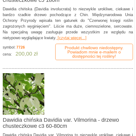
Dawidia chińska (Davidia involucrata) to niezwykle urokliwe, ciekawe i
bardzo rzadkie drzewo pochodzące z Chin. Międzynarodowa Unia
Ochrony Przyrody wpisała ten gatunek do "Czerwonej księgi roślin
zagrożonych wyginięciem". Liście ma duże, ciemnozielone, sercowate.
Na specjalną uwagę zasługuje przede wszystkim ze względu na
nietypowo wyglądające kwiaty.
[czytaj więcej...]
symbol:
7726
Produkt chwilowo niedostępny.
Powiadom mnie e-mailem o
200,00 zł
cena:
dostępności tej rośliny!
Dawidia chińska Davidia var. Vilmorina - drzewo
chusteczkowe c3 60-80cm
Dawidia chińska Davidia var. Vilmorina to niezwykle urokliwe, ciekawe i