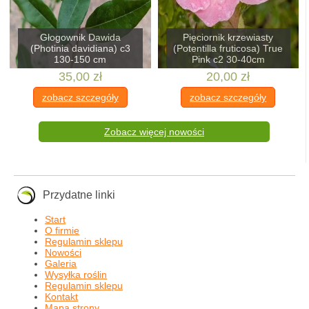
Głogownik Dawida
Pięciornik krzewiasty
(Photinia davidiana) c3
(Potentilla fruticosa) True
130-150 cm
Pink c2 30-40cm
35,00 zł
20,00 zł
zobacz szczegóły
zobacz szczegóły
Zobacz więcej nowości
Przydatne linki
Start
O firmie
Regulamin sklepu
Nowości
Galeria
Wysyłka roślin
Regulamin sklepu
Kontakt
Mapa strony