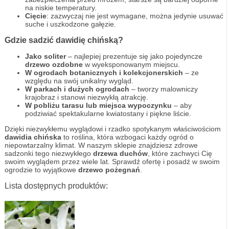
na niskie temperatury.
Cięcie
: zazwyczaj nie jest wymagane, można jedynie usuwać
suche i uszkodzone gałęzie.
Gdzie sadzić dawidię chińską?
Jako soliter
– najlepiej prezentuje się jako pojedyncze
drzewo ozdobne
w wyeksponowanym miejscu.
W ogrodach botanicznych i kolekcjonerskich
– ze
względu na swój unikalny wygląd.
W parkach i dużych ogrodach
– tworzy malowniczy
krajobraz i stanowi niezwykłą atrakcję.
W pobliżu tarasu lub miejsca wypoczynku
– aby
podziwiać spektakularne kwiatostany i piękne liście.
Dzięki niezwykłemu wyglądowi i rzadko spotykanym właściwościom
dawidia chińska
to roślina, która wzbogaci każdy ogród o
niepowtarzalny klimat. W naszym sklepie znajdziesz zdrowe
sadzonki tego niezwykłego
drzewa duchów
, które zachwyci Cię
swoim wyglądem przez wiele lat. Sprawdź ofertę i posadź w swoim
ogrodzie to wyjątkowe
drzewo pożegnań
.
Lista dostępnych produktów: