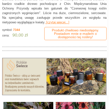
bardzo rzadkie drzewo pochodzące z Chin. Międzynarodowa Unia
Ochrony Przyrody wpisała ten gatunek do "Czerwonej księgi roślin
zagrożonych wyginięciem". Liście ma duże, ciemnozielone, sercowate.
Na specjalną uwagę zasługuje przede wszystkim ze względu na
nietypowo wyglądające kwiaty.
[czytaj więcej...]
symbol:
7344
Produkt chwilowo niedostępny.
Powiadom mnie e-mailem o
90,00 zł
cena:
dostępności tej rośliny!