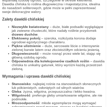
wspaniałą ozdobę ogrodu, szczególnie w okresie kwitnienia.
Dawidia chińska to roślina długowieczna i majestatyczna, idealna
do nasadzeń soliterowych, gdzie może w pełni zaprezentować
swoje dekoracyjne walory.
Zalety dawidii chińskiej
Niezwykłe kwiatostany
– duże, białe podsadki wyglądające
jak zwiewne chusteczki, które nadały roślinie przydomek
drzewo duchów
.
Efektowny pokrój
– szeroka, rozłożysta korona dodaje
ogrodowi egzotycznego charakteru.
Piękne ulistnienie
– duże, sercowate liście o intensywnie
zielonej barwie latem oraz złocistożółtym odcieniu jesienią.
Długowieczność
– może rosnąć przez wiele lat, stając się
główną ozdobą ogrodu.
Odpowiednia dla kolekcjonerów rzadkich roślin
– dawidia
chińska to unikalny gatunek, który wyróżni każdą przestrzeń
zieloną.
Wymagania i uprawa dawidii chińskiej
Stanowisko
: najlepiej rośnie na stanowiskach słonecznych
lub półcienistych, osłoniętych od silnych wiatrów.
Gleba
: żyzna, wilgotna, przepuszczalna i lekko kwaśna.
Wilgotność
: preferuje gleby umiarkowanie wilgotne, ale nie
podmokłe.
Mrozoodporność
: młode egzemplarze mogą wymagać
zabezpieczenia przed mrozem, starsze są bardziej odporne