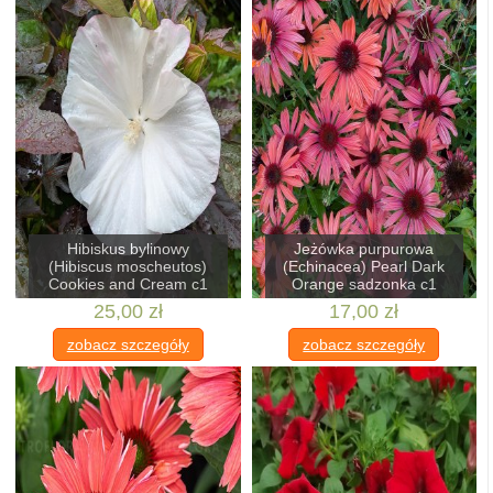
Hibiskus bylinowy
Jeżówka purpurowa
(Hibiscus moscheutos)
(Echinacea) Pearl Dark
Cookies and Cream c1
Orange sadzonka c1
25,00 zł
17,00 zł
zobacz szczegóły
zobacz szczegóły