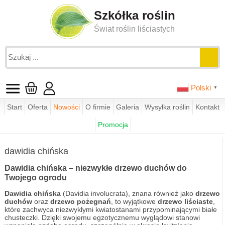
Szkółka roślin
Świat roślin liściastych
Polski
▼
Start
Oferta
Nowości
O firmie
Galeria
Wysyłka roślin
Kontakt
Jesteś tutaj:
funkie.pl
sklep
drzewa ozdobne
Promocja
dawidia chińska
dawidia chińska
Dawidia chińska – niezwykłe drzewo duchów do
Twojego ogrodu
Dawidia chińska
(Davidia involucrata), znana również jako
drzewo
duchów
oraz
drzewo pożegnań
, to wyjątkowe
drzewo liściaste
,
które zachwyca niezwykłymi kwiatostanami przypominającymi białe
chusteczki. Dzięki swojemu egzotycznemu wyglądowi stanowi