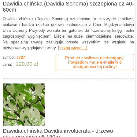
Dawidia chińska (Davidia Sonoma) szczepiona c2 40-
60cm
Dawidia chińska (Davidia Sonoma) szczepiona to niezwykle urokliwe,
ciekawe i bardzo rzadkie drzewo pochodzące z Chin. Międzynarodowa
Unia Ochrony Przyrody wpisała ten gatunek do "Czerwonej księgi roślin
zagrożonych wyginięciem". Liście ma duże, ciemnozielone, sercowate.
Na specjalną uwagę zasługuje przede wszystkim ze względu na
nietypowo wyglądające kwiaty.
[czytaj więcej...]
symbol:
7727
Produkt chwilowo niedostępny.
Powiadom mnie e-mailem o
120,00 zł
cena:
dostępności tej rośliny!
Dawidia chińska Davidia involucrata - drzewo
chusteczkowe c5 180m