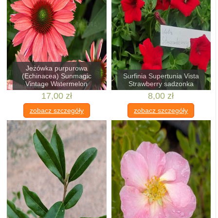
Jeżówka purpurowa
(Echinacea) Sunmagic
Surfinia Supertunia Vista
Vintage Watermelon
Strawberry sadzonka
17,00 zł
8,00 zł
zobacz szczegóły
zobacz szczegóły