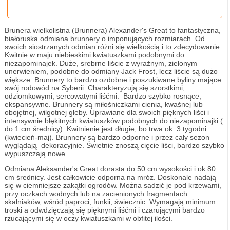
Brunera wielkolistna (Brunnera) Alexander's Great to fantastyczna,
białoruska odmiana brunnery o imponujących rozmiarach. Od
swoich siostrzanych odmian różni się wielkością i to zdecydowanie.
Kwitnie w maju niebieskimi kwiatuszkami podobnymi do
niezapominajek. Duże, srebrne liście z wyraźnym, zielonym
unerwieniem, podobne do odmiany Jack Frost, lecz liście są dużo
większe. Brunnery to bardzo ozdobne i poszukiwane byliny mające
swój rodowód na Syberii. Charakteryzują się szorstkimi,
odziomkowymi, sercowatymi liśćmi. Bardzo szybko rosnące,
ekspansywne. Brunnery są miłośniczkami cienia, kwaśnej lub
obojętnej, wilgotnej gleby. Uprawiane dla swoich pięknych liści i
intensywnie błękitnych kwiatuszków podobnych do niezapominajki (
do 1 cm średnicy). Kwitnienie jest długie, bo trwa ok. 3 tygodni
(kwiecień-maj). Brunnery są bardzo odporne i przez cały sezon
wyglądają dekoracyjnie. Świetnie znoszą cięcie liści, bardzo szybko
wypuszczają nowe.
Odmiana Aleksander's Great dorasta do 50 cm wysokości i ok 80
cm średnicy. Jest całkowicie odporna na mróz. Doskonale nadają
się w ciemniejsze zakątki ogrodów. Można sadzić je pod krzewami,
przy oczkach wodnych lub na zacienionych fragmentach
skalniaków, wśród paproci, funkii, świecznic. Wymagają minimum
troski a odwdzięczają się pięknymi liśćmi i czarującymi bardzo
rzucającymi się w oczy kwiatuszkami w obfitej ilości.