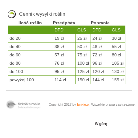
Cennik wysyłki roślin
Ilość roślin
Przedpłata
Pobranie
DPD
GLS
DPD
GLS
do 20
19 zł
25 zł
24 zł
30 zł
do 40
38 zł
50 zł
48 zł
55 zł
do 60
57 zł
75 zł
72 zł
80 zł
do 80
76 zł
100 zł
96 zł
105 zł
do 100
95 zł
125 zł
120 zł
130 zł
powyżej 100
114 zł
150 zł
144 zł
155 zł
Copyright 2017 by
funkie.pl
. Wszelkie prawa zastrzeżone.
W górę