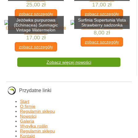
25,00 zł
17,00 zł
zobacz szczegóły
zobacz szczegóły
Jeżówka purpurowa
Surfinia Supertunia Vista
(Echinacea) Sunmagic
Strawberry sadzonka
Vintage Watermelon
8,00 zł
17,00 zł
zobacz szczegóły
zobacz szczegóły
Zobacz więcej nowości
Przydatne linki
Start
O firmie
Regulamin sklepu
Nowości
Galeria
Wysyłka roślin
Regulamin sklepu
Kontakt