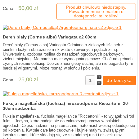
Produkt chwilowo niedostępny.
50,00 zł
Cena:
Powiadom mnie e-mailem o
dostępności tej rośliny!
Dereń biały (Cornus alba) Variegata c2 60cm
Dereń biały (Cornus alba) Variegata Odmiana o zielonych liściach z
cienkim białym obrzeżeniem i krwisto czerwonych pędach zimą.
Uniwersalna, ozdobna roślina do nasadzeń ogrodowych parkowych,
zieleni miejskiej. Ma bardzo małe wymagania glebowe. Choć na glebach
żyznych rośnie obficiej. Dobrze znosi gleby suche, ale nie pogardzi tymi
bardziej wilgotnymi. Może rosnąć w słońcu i półcieniu.
25,00 zł
Cena:
Fuksja magellańska (fuchsia) mrozoodporna Riccartonii 20-
30cm sadzonka
Fuksja magellańska, fuchsia magellanica "Riccartonii" - to wyjątek wśród
fuksji. Jedyna, która nadaje się do całorocznej uprawy w polskich
ogrodach. Część nadziemna przemarznie, natomiast wiosną odbuduje się
od korzenia. Kwitnie całe lato cudownie i bujnie małym, zwisającymi
kwiatuszkami, które składają się ze szkarłatnej rurki i działek oraz