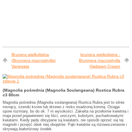
Brunera wielkolistna
brunera wielkolistna -
(Brunnera macrophylla)
Brunnera macrophylla
Variegata
Hadspen Cream
(Magnolia pośrednia (Magnolia Soulangeana) Rustica Rubra
c3 80cm
Magnolia pośrednia (Magnolia soulangeana) Rustica Rubra jest to silnie
rosnący, szeroki krzew lub drzewo z nisko osadzoną koroną. Osiąga
spore rozmiary, bo do ok. 7 m wysokości. Zakwita na przełomie kwietnia i
maja przed pojawieniem się liści, uroczymi, kulistymi, pucharkowatymi
kwiatami. Kiedy pędy obsypane są kwiatami, nie sposób oprzeć się tej
magnolii i przejść obok niej obojętnie. Pąki kwiatów są różowoczerwone i
skrywają białoróżowy środek.