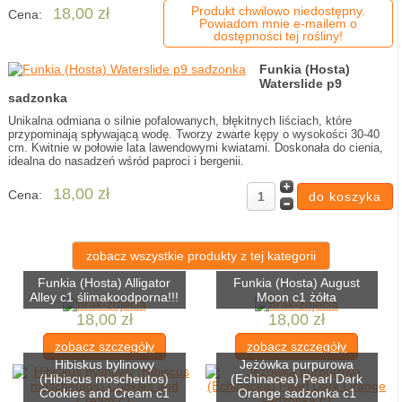
Produkt chwilowo niedostępny.
18,00 zł
Cena:
Powiadom mnie e-mailem o
dostępności tej rośliny!
Funkia (Hosta)
Waterslide p9
sadzonka
Unikalna odmiana o silnie pofalowanych, błękitnych liściach, które
przypominają spływającą wodę. Tworzy zwarte kępy o wysokości 30-40
cm. Kwitnie w połowie lata lawendowymi kwiatami. Doskonała do cienia,
idealna do nasadzeń wśród paproci i bergenii.
18,00 zł
Cena:
zobacz wszystkie produkty z tej kategorii
Funkia (Hosta) Alligator
Funkia (Hosta) August
Alley c1 ślimakoodporna!!!
Moon c1 żółta
18,00 zł
18,00 zł
zobacz szczegóły
zobacz szczegóły
Hibiskus bylinowy
Jeżówka purpurowa
(Hibiscus moscheutos)
(Echinacea) Pearl Dark
Cookies and Cream c1
Orange sadzonka c1