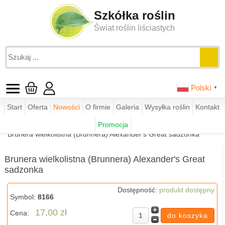
Szkółka roślin
Świat roślin liściastych
Polski
▼
Start
Oferta
Nowości
O firmie
Galeria
Wysyłka roślin
Kontakt
Jesteś tutaj:
funkie.pl
sklep
byliny ogrodowe
Promocja
brunnery
Brunera wielkolistna (Brunnera) Alexander's Great sadzonka
Brunera wielkolistna (Brunnera) Alexander's Great
sadzonka
Dostępność:
produkt dostępny
Symbol:
8166
17,00 zł
Cena: