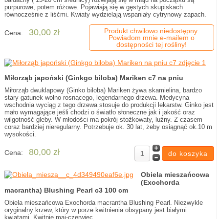
purpurowe, potem różowe. Pojawiają się w gęstych skupiskach
równocześnie z liśćmi. Kwiaty wydzielają wspaniały cytrynowy zapach.
Produkt chwilowo niedostępny.
30,00 zł
Cena:
Powiadom mnie e-mailem o
dostępności tej rośliny!
Miłorząb japoński (Ginkgo biloba) Mariken c7 na pniu
Miłorząb dwuklapowy (Ginko biloba) Mariken żywa skamielina, bardzo
stary gatunek wolno rosnącego, legendarnego drzewa. Medycyna
wschodnia wyciąg z tego drzewa stosuje do produkcji lekarstw. Ginko jest
mało wymagające jeśli chodzi o światło słoneczne jak i jakość oraz
wilgotność gleby. W młodości ma pokrój stożkowaty, luźny. Z czasem
coraz bardziej nieregularny. Potrzebuje ok. 30 lat, żeby osiągnąć ok.10 m
wysokości.
80,00 zł
Cena:
Obiela mieszańcowa
(Exochorda
macrantha) Blushing Pearl c3 100 cm
Obiela mieszańcowa Exochorda macrantha Blushing Pearl. Niezwykle
oryginalny krzew, który w porze kwitnienia obsypany jest białymi
kwiatami. Kwitnie maj-czerwiec.