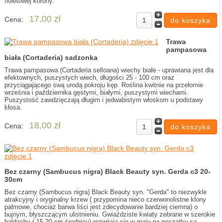
fioletowej korony.
17,00 zł
Cena:
Trawa
pampasowa
biała (Cortaderia) sadzonka
Trawa pampasowa (Cortaderia selloana) wiechy białe - uprawiana jest dla
efektownych, puszystych wiech, długości 25 - 100 cm oraz
przyciągającego swą urodą pokroju kęp. Roślina kwitnie na przełomie
września i października gęstymi, białymi, puszystymi wiechami.
Puszystość zawdzięczają długim i jedwabistym włoskom u podstawy
kłosa.
18,00 zł
Cena:
Bez czarny (Sambucus nigra) Black Beauty syn. Gerda c3 20-
30cm
Bez czarny (Sambucus nigra) Black Beauty syn. "Gerda" to niezwykle
atrakcyjny i oryginalny krzew ( przypomina nieco czerwonolistne klony
palmowe, chociaż barwa liści jest zdecydowanie bardziej ciemna) o
bujnym, błyszczącym ulistnieniu. Gwiaździste kwiaty zebrane w szerokie
baldachy ( 15-20 cm średnicy) rozwijają się w maju na początku są